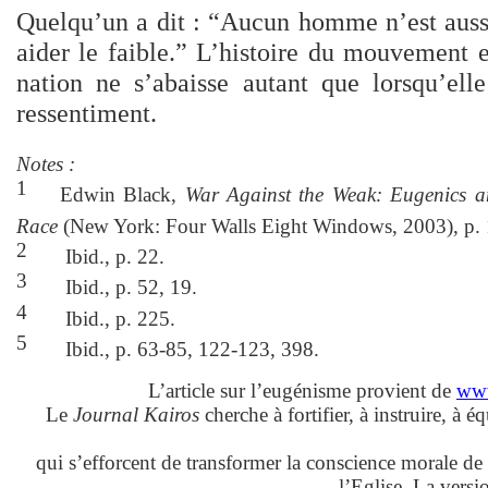
Quelqu’un a dit : “Aucun homme n’est aussi
aider le faible.” L’histoire du mouvement
nation ne s’abaisse autant que lorsqu’ell
ressentiment.
Notes :
1
Edwin Black,
War Against the Weak: Eugenics a
Race
(New York: Four Walls Eight Windows, 2003), p.
2
Ibid., p. 22.
3
Ibid., p. 52, 19.
4
Ibid., p. 225.
5
Ibid., p. 63-85, 122-123, 398.
L’article sur l’eugénisme provient de
www
Le
Journal Kairos
cherche à fortifier, à instruire, à éq
qui s’efforcent de transformer la conscience morale de l
l’Eglise. La versi