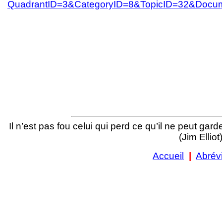
QuadrantID=3&CategoryID=8&TopicID=32&Docu
Il n’est pas fou celui qui perd ce qu’il ne peut gard
(Jim Elliot
Accueil
|
Abrév