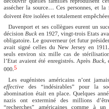
découvrir quelles familles reproduisent c
assécher la source… Ces personnes, et la 
doivent être isolées et totalement empêchées
Davenport et ses collègues eurent un su
décision
Buck
en 1927, vingt-trois Etats avai
obligatoire. Le gouverneur (et futur prési
avait signé celles du New Jersey en 1911
seuls environ six mille cas de stérilisati
l’Etat avaient été enregistrés. Après
Buck,
c
5
000.
Les eugénistes américains n’ont jamai
effective
des “indésirables” pour la soc
abomination était en place. Quelques anné
nazis ont exterminé des millions d’êt
“recherches” américaines comme à un p