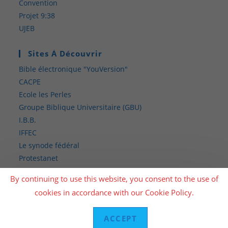
Convention
Projet 9:38
UJEB
Sites À Découvrir
Bible électronique "YouVersion"
CACPE
Ecole les Perles
Groupe Biblique Universitaire (GBU)
I.B.B.
IFFEC
Le synode fédéral
Protestanet
V.E.G. – (association sœur flamande)
By continuing to use this website, you consent to the use of
Vianova
cookies in accordance with our Cookie Policy.
ACCEPT
Copyright 2026 - AEPEB