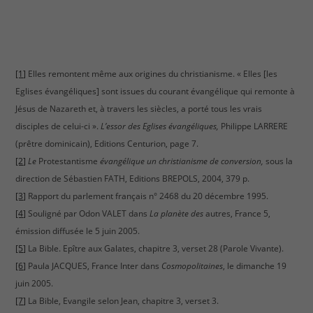
[1]
Elles remontent même aux origines du christianisme. « Elles [les
Eglises évangéliques] sont issues du courant évangélique qui remonte à
Jésus de Nazareth et, à travers les siècles, a porté tous les vrais
disciples de celui-ci ».
L’essor des Eglises évangéliques,
Philippe LARRERE
(prêtre dominicain), Editions Centurion, page 7.
[2]
Le
Protestantisme
évangélique un christianisme de conversion,
sous la
direction de Sébastien FATH, Editions BREPOLS, 2004, 379 p.
[3]
Rapport du parlement français n° 2468 du 20 décembre 1995.
[4]
Souligné par Odon VALET dans
La planète des
autres, France 5,
émission diffusée le 5 juin 2005.
[5]
La Bible. Epître aux Galates, chapitre 3, verset 28 (Parole Vivante).
[6]
Paula JACQUES, France Inter dans
Cosmopolitaines
, le dimanche 19
juin 2005.
[7]
La Bible, Evangile selon Jean, chapitre 3, verset 3.